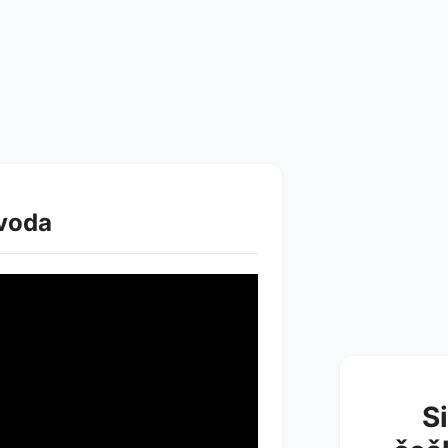
zvoda
S