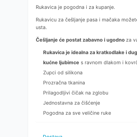
Rukavica je pogodna i za kupanje.
Rukavicu za češljanje pasa i mačaka možete k
usta.
Češljanje će postat zabavno i ugodno
za v
Rukavica je idealna za kratkodlake i d
kućne ljubimce
s ravnom dlakom i kovr
Zupci od silikona
Prozračna tkanina
Prilagodljivi čičak na zglobu
Jednostavna za čišćenje
Pogodna za sve veličine ruke
Dostava