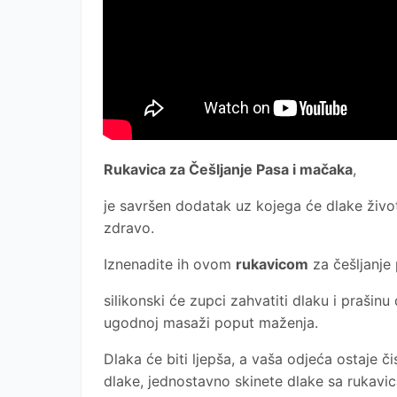
Rukavica za Češljanje Pasa i mačaka
,
je savršen dodatak uz kojega će dlake životin
zdravo.
Iznenadite ih ovom
rukavicom
za češljanje
silikonski će zupci zahvatiti dlaku i prašinu
ugodnoj masaži poput maženja.
Dlaka će biti ljepša, a vaša odjeća ostaje čis
dlake, jednostavno skinete dlake sa rukavic