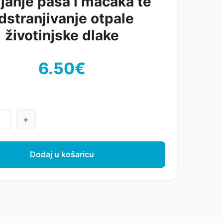
janje pasa i mačaka te
dstranjivanje otpale
životinjske dlake
6.50€
+
Dodaj u košaricu