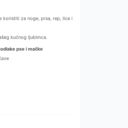
oristiti za noge, prsa, rep, lice i
ašeg kućnog ljubimca.
ugodlake pse i mačke
čave