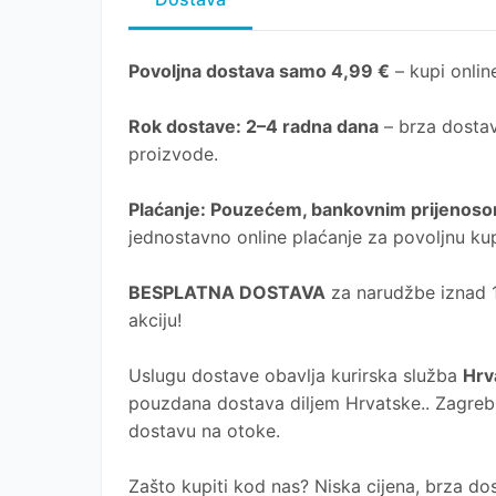
Povoljna dostava samo 4,99 €
– kupi online
Rok dostave
: 2–4 radna dana
– brza dostav
proizvode.
Plaćanje
: Pouzećem, bankovnim prijenosom
jednostavno online plaćanje za povoljnu ku
BESPLATNA DOSTAVA
za narudžbe iznad 10
akciju!
Uslugu dostave obavlja kurirska služba
Hrv
pouzdana dostava diljem Hrvatske.. Zagreb, 
dostavu na otoke.
Zašto kupiti kod nas?
Niska cijena, brza dos