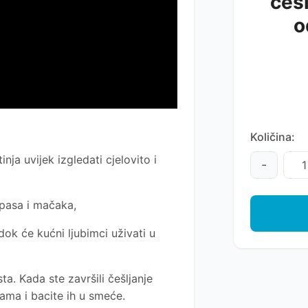
češl
o
Količina:
ja uvijek izgledati cjelovito i
-
 pasa i mačaka,
 dok će kućni ljubimci uživati u
ta. Kada ste završili češljanje
ama i bacite ih u smeće.