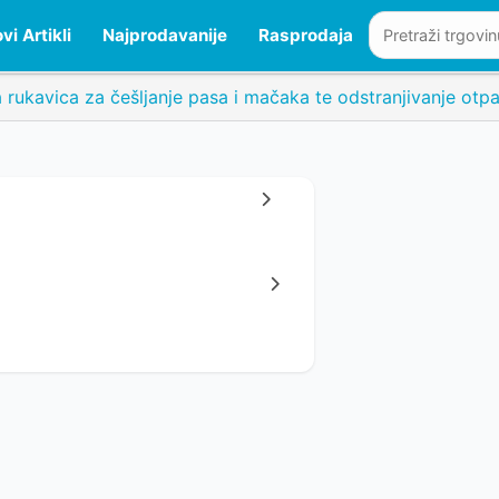
vi Artikli
Najprodavanije
Rasprodaja
a rukavica za češljanje pasa i mačaka te odstranjivanje otpa