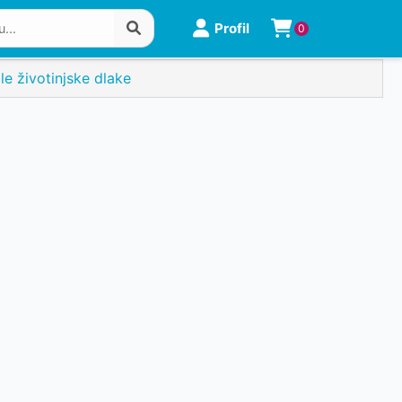
Profil
0
le životinjske dlake