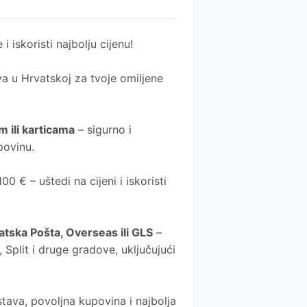
 i iskoristi najbolju cijenu!
a u Hrvatskoj za tvoje omiljene
 ili karticama
– sigurno i
povinu.
0 € – uštedi na cijeni i iskoristi
atska Pošta
, Overseas ili GLS
–
Split i druge gradove, uključujući
tava, povoljna kupovina i najbolja