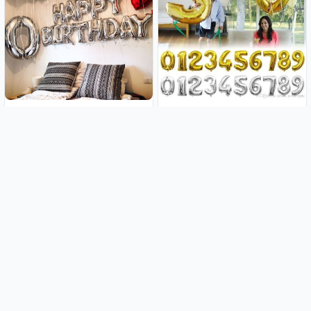
Folijski baloni Happy Birthday
80cm Folijski baloni brojevi i
slova
8.99€
2.49€