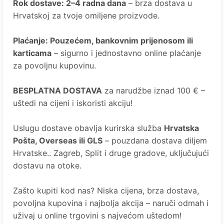
Rok dostave
: 2–4 radna dana
– brza dostava u
Hrvatskoj za tvoje omiljene proizvode.
Plaćanje
: Pouzećem, bankovnim prijenosom ili
karticama
– sigurno i jednostavno online plaćanje
za povoljnu kupovinu.
BESPLATNA DOSTAVA
za narudžbe iznad 100 € –
uštedi na cijeni i iskoristi akciju!
Uslugu dostave obavlja kurirska služba
Hrvatska
Pošta
, Overseas ili GLS
– pouzdana dostava diljem
Hrvatske.. Zagreb, Split i druge gradove, uključujući
dostavu na otoke.
Zašto kupiti kod nas?
Niska cijena, brza dostava,
povoljna kupovina i najbolja akcija – naruči odmah i
uživaj u online trgovini s najvećom uštedom!