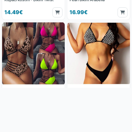
14.49€
16.99€
Bikini Coqueta
Bikini Black New Diamond
16.59€
16.99€