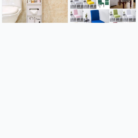
Kupaonski ormarić Paris
Rastezljive navlake za stolice
21.99€
2.99€
Luk od balona - Blue lagoon
Home selection - Rastezljive