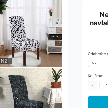
Ne
navla
Odaberite 
Količina:
-