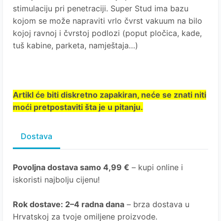
stimulaciju pri penetraciji. Super Stud ima bazu
kojom se može napraviti vrlo čvrst vakuum na bilo
kojoj ravnoj i čvrstoj podlozi (poput pločica, kade,
tuš kabine, parketa, namještaja…)
Artikl će biti diskretno zapakiran, neće se znati niti
moći pretpostaviti šta je u pitanju.
Dostava
Povoljna dostava samo 4,99 €
– kupi online i
iskoristi najbolju cijenu!
Rok dostave
: 2–4 radna dana
– brza dostava u
Hrvatskoj za tvoje omiljene proizvode.