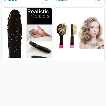
Vibrator Black 18cm
EyeCandy rainbow četka za
vodootporan
kosu
16.99€
3.49€