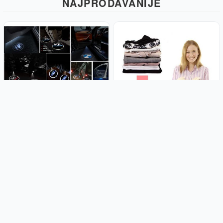
NAJPRODAVANIJE
LED auto logo projektor -
(3 kom paket) Vakum vreće;
Ograničene količine
Space bag - XXXL dimenzije 130
x 100 cm
9.99€
8.99€