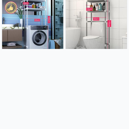
Polica za kupaonicu
Polica za kupaonicu -
115*50*26cm
20.99€
14.99€