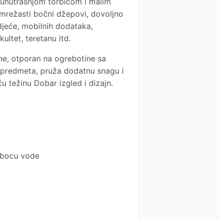
 unutrašnjom torbicom i malim
režasti bočni džepovi, dovoljno
odjeće, mobilnih dodataka,
kultet, teretanu itd.
ne, otporan na ogrebotine sa
 predmeta, pruža dodatnu snagu i
 težinu Dobar izgled i dizajn.
 bocu vode