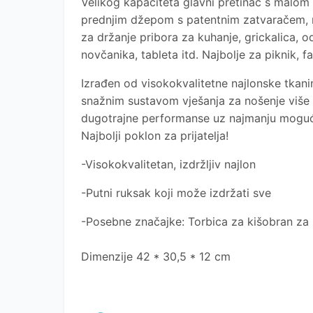
Velikog kapaciteta glavni pretinac s malom
prednjim džepom s patentnim zatvaračem, m
za držanje pribora za kuhanje, grickalica, 
novčanika, tableta itd. Najbolje za piknik, fa
Izrađen od visokokvalitetne najlonske tkani
snažnim sustavom vješanja za nošenje više
dugotrajne performanse uz najmanju moguću
Najbolji poklon za prijatelja!
-Visokokvalitetan, izdržljiv najlon
-Putni ruksak koji može izdržati sve
-Posebne značajke: Torbica za kišobran za
Dimenzije
42 * 30,5 * 12 cm