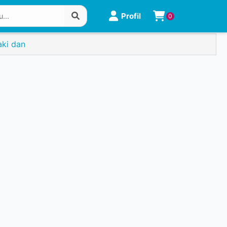
Profil
0
aki dan