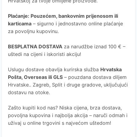
Hrvatskoj za tvoje omiljene proizvode.
Plaćanje
: Pouzećem, bankovnim prijenosom ili
karticama
– sigurno i jednostavno online plaćanje
za povoljnu kupovinu.
BESPLATNA DOSTAVA
za narudžbe iznad 100 € –
uštedi na cijeni i iskoristi akciju!
Uslugu dostave obavlja kurirska služba
Hrvatska
Pošta
, Overseas ili GLS
– pouzdana dostava diljem
Hrvatske.. Zagreb, Split i druge gradove, uključujući
dostavu na otoke.
Zašto kupiti kod nas?
Niska cijena, brza dostava,
povoljna kupovina i najbolja akcija – naruči odmah i
uživaj u online trgovini s najvećom uštedom!