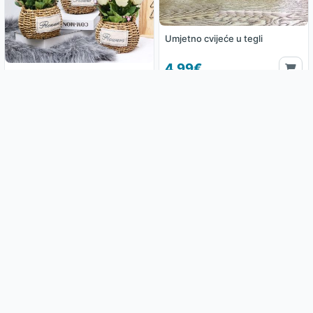
Umjetno cvijeće u tegli
4.99€
Umjetno cvijeće u pletenoj
košari
9.99€
Umjetno cvijeće u tegli
Umjetno cvijeće u tegli
suncokret