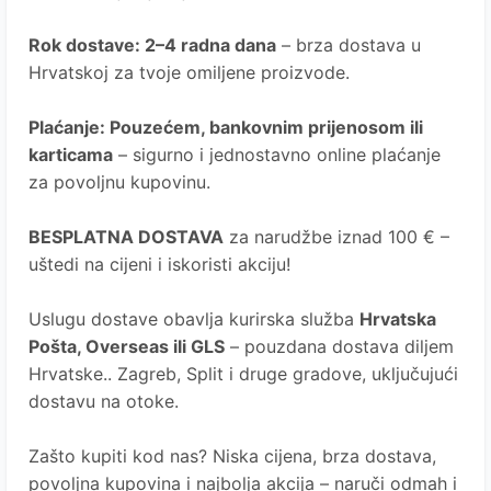
Rok dostave
: 2–4 radna dana
– brza dostava u
Hrvatskoj za tvoje omiljene proizvode.
Plaćanje
: Pouzećem, bankovnim prijenosom ili
karticama
– sigurno i jednostavno online plaćanje
za povoljnu kupovinu.
BESPLATNA DOSTAVA
za narudžbe iznad 100 € –
uštedi na cijeni i iskoristi akciju!
Uslugu dostave obavlja kurirska služba
Hrvatska
Pošta
, Overseas ili GLS
– pouzdana dostava diljem
Hrvatske.. Zagreb, Split i druge gradove, uključujući
dostavu na otoke.
Zašto kupiti kod nas?
Niska cijena, brza dostava,
povoljna kupovina i najbolja akcija – naruči odmah i