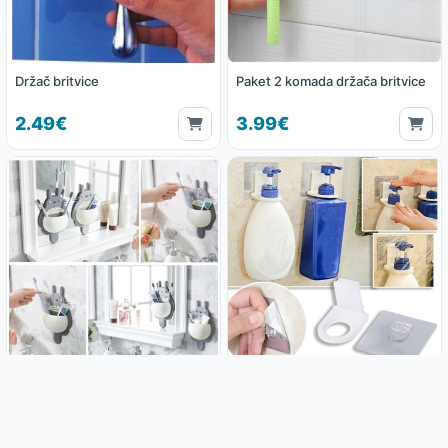
Držač britvice
Paket 2 komada držača britvice
2.49€
3.99€
Držač četkica i zubne paste
Držač za dozator
3.85€
1.19€