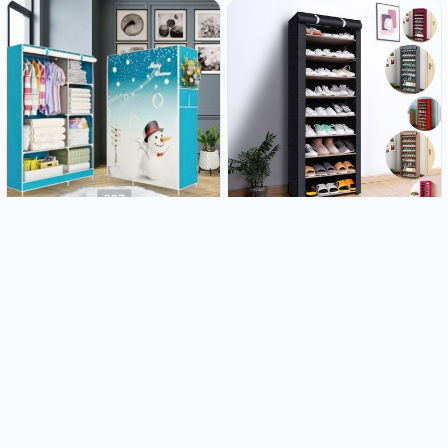
Sklopivi ormar sa printom
Sklopivi ormar za cipele
170x105 cm vodootporan
160x60x30 vodootporan
22.90€
22.90€