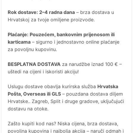
Rok dostave
: 2–4 radna dana
– brza dostava u
Hrvatskoj za tvoje omiljene proizvode.
Plaćanje
: Pouzećem, bankovnim prijenosom ili
karticama
– sigurno i jednostavno online plaćanje
za povoljnu kupovinu.
BESPLATNA DOSTAVA
za narudžbe iznad 100 € –
uštedi na cijeni i iskoristi akciju!
Uslugu dostave obavlja kurirska služba
Hrvatska
Pošta
, Overseas ili GLS
– pouzdana dostava diljem
Hrvatske.. Zagreb, Split i druge gradove, uključujući
dostavu na otoke.
Zašto kupiti kod nas?
Niska cijena, brza dostava,
povoljna kupovina i najbolja akcija – naruči odmah i