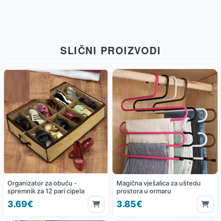
SLIČNI PROIZVODI
Organizator za obuću -
Magična vješalica za uštedu
spremnik za 12 pari cipela
prostora u ormaru
3.69€
3.85€