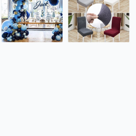
Luk od balona - Blue lagoon
Home selection - Rastezljive
(104 balona u setu)
navlake za stolice
14.99€
3.49€