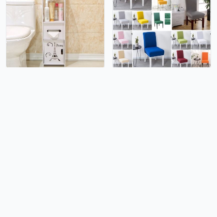
Kupaonski ormarić Paris
Rastezljive navlake za stolice
21.99€
2.99€