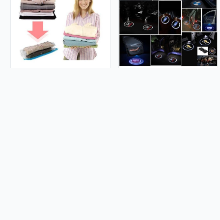
(3 kom paket) Vakum vreće;
LED auto logo projektor -
Space bag - XXXL dimenzije
Ograničene količine
130 x 100 cm
8.99€
9.99€