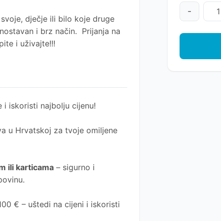
-
voje, dječje ili bilo koje druge
ostavan i brz način. Prijanja na
te i uživajte!!!
 i iskoristi najbolju cijenu!
a u Hrvatskoj za tvoje omiljene
 ili karticama
– sigurno i
povinu.
0 € – uštedi na cijeni i iskoristi