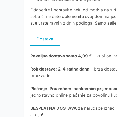
Odaberite i postavite neki od motiva na zid s
sobe čime ćete oplemenite svoj dom na jedn
sve vrste ravnih zidnih podloga. Samo zaljepi
Dostava
Povoljna dostava samo 4,99 €
– kupi online
Rok dostave
: 2–4 radna dana
– brza dostav
proizvode.
Plaćanje
: Pouzećem, bankovnim prijenosom
jednostavno online plaćanje za povoljnu ku
BESPLATNA DOSTAVA
za narudžbe iznad 10
akciju!