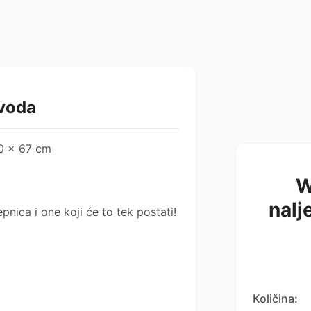
zvoda
0 x 67 cm
W
nalj
pnica i one koji će to tek postati!
Količina: