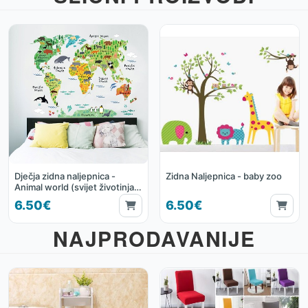
Dječja zidna naljepnica -
Zidna Naljepnica - baby zoo
Animal world (svijet životinja)
60*90cm
6.50€
6.50€
NAJPRODAVANIJE