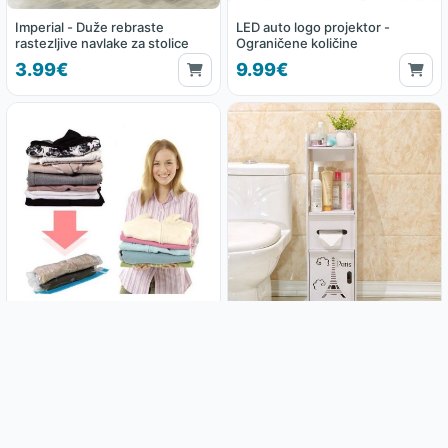
Imperial - Duže rebraste
LED auto logo projektor -
rastezljive navlake za stolice
Ograničene količine
3.99€
9.99€
(3 kom paket) Vakum vreće;
Kupaonski ormarić Paris
Space bag - XXXL dimenzije 130
x 100 cm
8.99€
21.99€