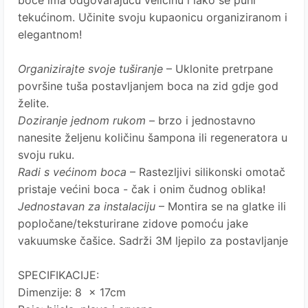
boce ima odgovarajuću veličinu i lako se puni
tekućinom.
Učinite svoju kupaonicu organiziranom i
elegantnom!
Organizirajte svoje tuširanje
– Uklonite pretrpane
površine tuša postavljanjem boca na zid gdje god
želite.
Doziranje jednom rukom
– brzo i jednostavno
nanesite željenu količinu šampona ili regeneratora u
svoju ruku.
Radi s većinom boca
– Rastezljivi silikonski omotač
pristaje većini boca - čak i onim čudnog oblika!
Jednostavan za instalaciju
– Montira se na glatke ili
popločane/teksturirane zidove pomoću jake
vakuumske čašice.
Sadrži 3M ljepilo za postavljanje
SPECIFIKACIJE:
Dimenzije: 8 x 17cm