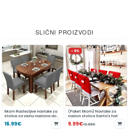
SLIČNI PROIZVODI
6kom Rastezljive navlake za
(Paket 6kom) Navlake za
stolice za visinu naslona do
naslon stolica Santa's hat
55 cm
16.99€
9.99€
10.99€