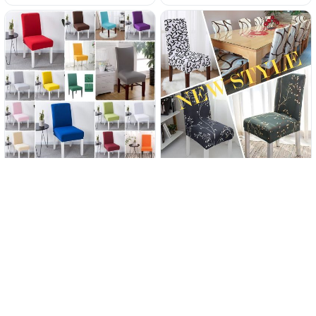
Rastezljive navlake za stolice
New Style - Rastezljive
navlake za stolce u dezenima
2.99€
3.49€