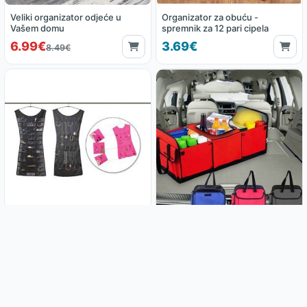
Veliki organizator odjeće u
Organizator za obuću -
Vašem domu
spremnik za 12 pari cipela
6.99€
3.69€
8.49€
Organizator nakita u obliku
Organizator za gepek
haljine
5.99€
11.99€