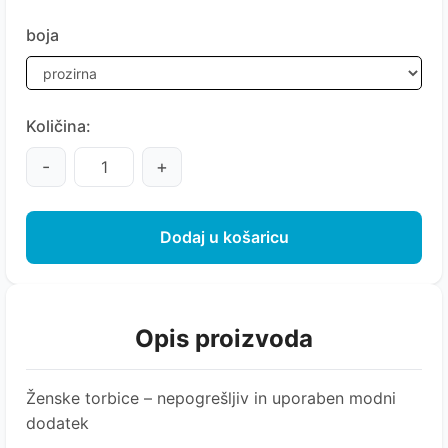
boja
Količina:
-
+
Dodaj u košaricu
Opis proizvoda
Ženske torbice – nepogrešljiv in uporaben modni
dodatek