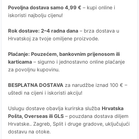
Povoljna dostava samo 4,99 €
– kupi online i
iskoristi najbolju cijenu!
Rok dostave
: 2–4 radna dana
– brza dostava u
Hrvatskoj za tvoje omiljene proizvode.
Plaćanje
: Pouzećem, bankovnim prijenosom ili
karticama
– sigurno i jednostavno online plaćanje
za povoljnu kupovinu.
BESPLATNA DOSTAVA
za narudžbe iznad 100 € –
uštedi na cijeni i iskoristi akciju!
Uslugu dostave obavlja kurirska služba
Hrvatska
Pošta
, Overseas ili GLS
– pouzdana dostava diljem
Hrvatske.. Zagreb, Split i druge gradove, uključujući
dostavu na otoke.