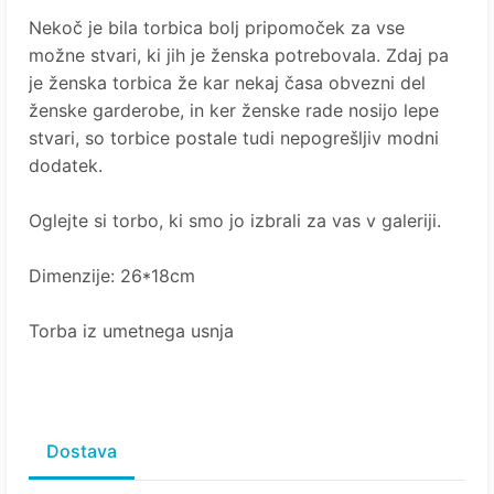
Nekoč je bila torbica bolj pripomoček za vse
možne stvari, ki jih je ženska potrebovala. Zdaj pa
je ženska torbica že kar nekaj časa obvezni del
ženske garderobe, in ker ženske rade nosijo lepe
stvari, so torbice postale tudi nepogrešljiv modni
dodatek.
Oglejte si torbo, ki smo jo izbrali za vas v galeriji.
Dimenzije: 26*18cm
Torba iz umetnega usnja
Dostava