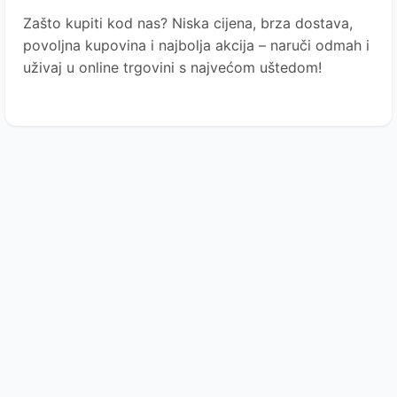
Zašto kupiti kod nas?
Niska cijena, brza dostava,
povoljna kupovina i najbolja akcija – naruči odmah i
uživaj u online trgovini s najvećom uštedom!