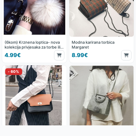
(6kom) Krznena loptica- nova
Modna karirana torbica
kolekcija privjesaka za torbe ili
Margaret
ključeve
4.99€
8.99€
Torbica u kombinaciji kože
Ženska torba - Rabbit