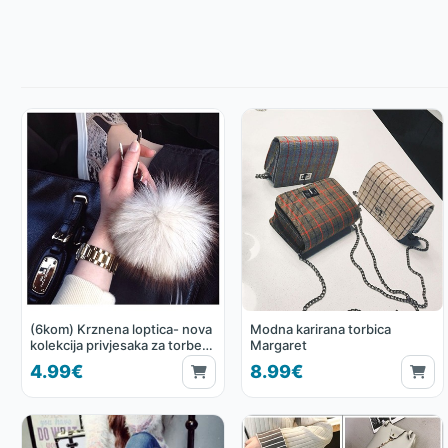
(6kom) Krznena loptica- nova
Modna karirana torbica
kolekcija privjesaka za torbe ili
Margaret
ključeve
4.99€
8.99€