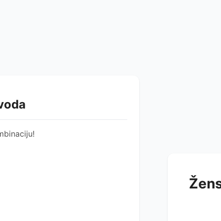
zvoda
binaciju!
Žens