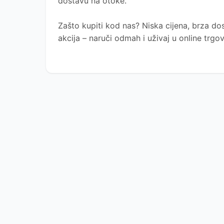
dostavu na otoke.
Zašto kupiti kod nas?
Niska cijena, brza dos
akcija – naruči odmah i uživaj u online trg