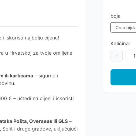
boja
 i iskoristi najbolju cijenu!
Količina:
a u Hrvatskoj za tvoje omiljene
-
 ili karticama
– sigurno i
povinu.
0 € – uštedi na cijeni i iskoristi
atska Pošta
, Overseas ili GLS
–
Split i druge gradove, uključujući