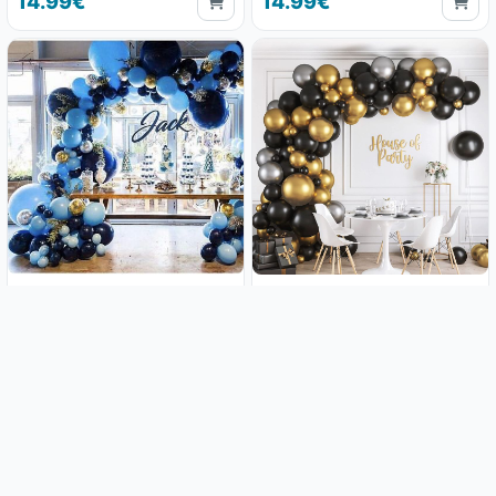
14.99€
14.99€
Luk od balona - Blue lagoon
Luk od balona - Black (108
(104 balona u setu)
balona u setu)
14.99€
14.99€