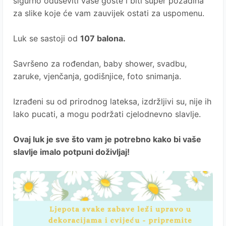
sigurno oduševiti vaše goste i biti super pozadina
za slike koje će vam zauvijek ostati za uspomenu.
Luk se sastoji od
107 balona.
Savršeno za rođendan, baby shower, svadbu,
zaruke, vjenčanja, godišnjice, foto snimanja.
Izrađeni su od prirodnog lateksa, izdržljivi su, nije ih
lako pucati, a mogu podržati cjelodnevno slavlje.
Ovaj luk je sve što vam je potrebno kako bi vaše
slavlje imalo potpuni doživljaj!