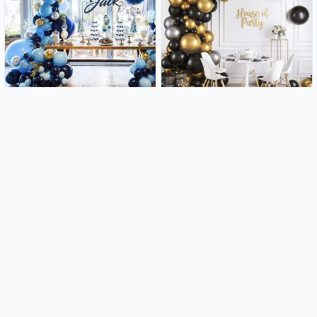
Luk od balona - Blue lagoon
Luk od balona - Black (108
(104 balona u setu)
balona u setu)
14.99€
14.99€