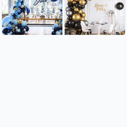
Luk od balona - Blue lagoon
Luk od balona - Black (108
(104 balona u setu)
balona u setu)
14.99€
14.99€